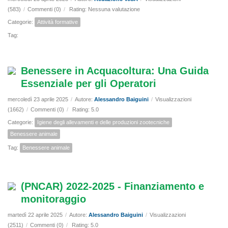
(583)
/
Commenti (0)
/
Rating: Nessuna valutazione
Categorie:
Attività formative
Tag:
Benessere in Acquacoltura: Una Guida
Essenziale per gli Operatori
mercoledì 23 aprile 2025
/
Autore:
Alessandro Baiguini
/
Visualizzazioni
(1662)
/
Commenti (0)
/
Rating: 5.0
Categorie:
Igiene degli allevamenti e delle produzioni zootecniche
Benessere animale
Tag:
Benessere animale
(PNCAR) 2022-2025 - Finanziamento e
monitoraggio
martedì 22 aprile 2025
/
Autore:
Alessandro Baiguini
/
Visualizzazioni
(2511)
/
Commenti (0)
/
Rating: 5.0