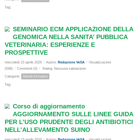
Tag:
SEMINARIO ECM APPLICAZIONE DELLA
GENOMICA NELLA SANITA’ PUBBLICA
VETERINARIA: ESPERIENZE E
PROSPETTIVE
mercoledì 23 aprile 2025
/
Autore:
Redazione VeSA
/
Visualizzazioni
(598)
/
Commenti (0)
/
Rating: Nessuna valutazione
Categorie:
Attività formative
Tag:
Corso di aggiornamento
AGGIORNAMENTO SULLE LINEE GUIDA
PER L’USO PRUDENTE DEGLI ANTIBIOTICI
NELL’ALLEVAMENTO SUINO
mercoledì 23 aprile 2025
/
Autore:
Redazione VeSA
/
Visualizzazioni