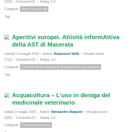
(823)
/
Commenti (0)
/
Rating: 5.0
Categorie:
Attività trasversali
Tag:
Aperitivi europei. Attività informAttiva
della AST di Macerata
martedì 13 maggio 2025
/
Autore:
Redazione VeSA
/
Visualizzazioni
(712)
/
Commenti (0)
/
Rating: 5.0
Categorie:
Controlli ufficiali stabilimenti di produzione post-primaria
Tag:
Acquacoltura – L’uso in deroga del
medicinale veterinario
sabato 3 maggio 2025
/
Autore:
Alessandro Baiguini
/
Visualizzazioni
(829)
/
Commenti (0)
/
Rating: 5.0
Categorie:
Farmaco veterinario