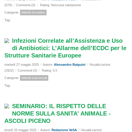
(579)
/
Commenti (0)
/
Rating: Nessuna valutazione
Categorie:
Attività formative
Tag:
Infezioni Correlate all’Assistenza e Uso
di Antibiotici: L’Allarme dell’ECDC per le
Strutture Sanitarie Europee
martedì 27 maggio 2025
/
Autore:
Alessandro Baiguini
/
Visualizzazioni
(2922)
/
Commenti (0)
/
Rating: 5.0
Categorie:
Attività trasversali
Tag:
SEMINARIO: IL RISPETTO DELLE
NORME SULLA SANITA' ANIMALE -
ASCOLI PICENO
lunedì 26 maggio 2025
/
Autore:
Redazione VeSA
/
Visualizzazioni