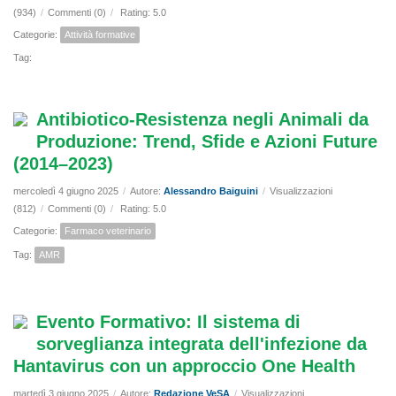
(934)
/
Commenti (0)
/
Rating: 5.0
Categorie:
Attività formative
Tag:
Antibiotico-Resistenza negli Animali da
Produzione: Trend, Sfide e Azioni Future
(2014–2023)
mercoledì 4 giugno 2025
/
Autore:
Alessandro Baiguini
/
Visualizzazioni
(812)
/
Commenti (0)
/
Rating: 5.0
Categorie:
Farmaco veterinario
Tag:
AMR
Evento Formativo: Il sistema di
sorveglianza integrata dell'infezione da
Hantavirus con un approccio One Health
martedì 3 giugno 2025
/
Autore:
Redazione VeSA
/
Visualizzazioni