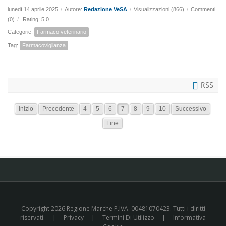
lunedì 14 aprile 2025
/
Autore:
Redazione VeSA
/
Visualizzazioni (866)
/
Commenti
(0)
/
Rating: 5.0
Categorie:
Farmaco veterinario
Tag:
Farmacovigilanza
RSS
Inizio
Precedente
4
5
6
7
8
9
10
Successivo
Fine
Copyright 2026 Regione Marche P.IVA. 00481070423. Tutti i diritti
riservati.
|
Privacy
|
Termini Di Utilizzo
|
Informativa