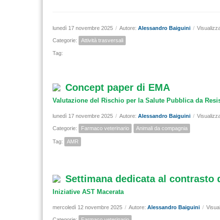
lunedì 17 novembre 2025
/
Autore:
Alessandro Baiguini
/
Visualizz
Categorie:
Attività trasversali
Tag:
Concept paper di EMA
Valutazione del Rischio per la Salute Pubblica da Resis
lunedì 17 novembre 2025
/
Autore:
Alessandro Baiguini
/
Visualizz
Categorie:
Farmaco veterinario
Animali da compagnia
Tag:
AMR
Settimana dedicata al contrasto d
Iniziative AST Macerata
mercoledì 12 novembre 2025
/
Autore:
Alessandro Baiguini
/
Visua
Categorie:
Farmaco veterinario