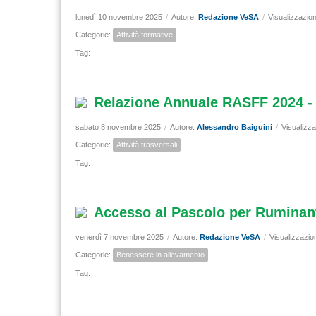
lunedì 10 novembre 2025
/
Autore:
Redazione VeSA
/
Visualizzazion
Categorie:
Attività formative
Tag:
Relazione Annuale RASFF 2024 - D
sabato 8 novembre 2025
/
Autore:
Alessandro Baiguini
/
Visualizza
Categorie:
Attività trasversali
Tag:
Accesso al Pascolo per Ruminant
venerdì 7 novembre 2025
/
Autore:
Redazione VeSA
/
Visualizzazio
Categorie:
Benessere in allevamento
Tag: