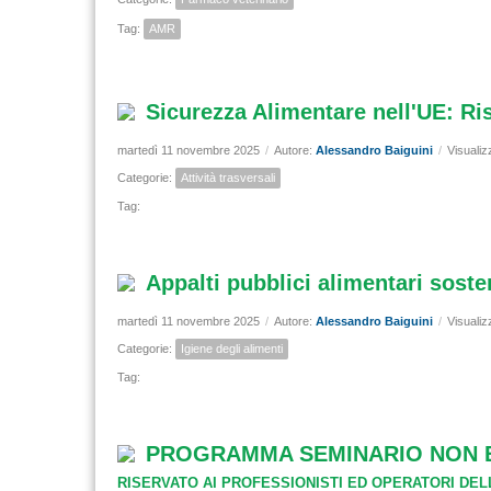
Tag:
AMR
Sicurezza Alimentare nell'UE: Ri
martedì 11 novembre 2025
/
Autore:
Alessandro Baiguini
/
Visualiz
Categorie:
Attività trasversali
Tag:
Appalti pubblici alimentari sosten
martedì 11 novembre 2025
/
Autore:
Alessandro Baiguini
/
Visualiz
Categorie:
Igiene degli alimenti
Tag:
PROGRAMMA SEMINARIO NON ECM V
RISERVATO AI PROFESSIONISTI ED OPERATORI DE