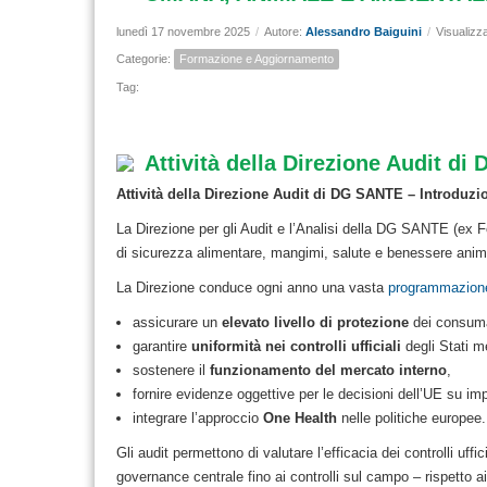
lunedì 17 novembre 2025
/
Autore:
Alessandro Baiguini
/
Visualizz
Categorie:
Formazione e Aggiornamento
Tag:
Attività della Direzione Audit d
Attività della Direzione Audit di DG SANTE – Introduzi
La Direzione per gli Audit e l’Analisi della DG SANTE (ex F
di sicurezza alimentare, mangimi, salute e benessere anim
La Direzione conduce ogni anno una vasta
programmazion
assicurare un
elevato livello di protezione
dei consumat
garantire
uniformità nei controlli ufficiali
degli Stati m
sostenere il
funzionamento del mercato interno
,
fornire evidenze oggettive per le decisioni dell’UE su imp
integrare l’approccio
One Health
nelle politiche europee.
Gli audit permettono di valutare l’efficacia dei controlli uffi
governance centrale fino ai controlli sul campo – rispetto ai