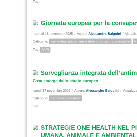
Tag:
Giornata europea per la consapev
martedì 18 novembre 2025
/
Autore:
Alessandro Baiguini
/
Visualiz
Categorie:
Igiene degli allevamenti e delle produzioni zootecniche
F
Tag:
AMR
Sorveglianza integrata dell’anti
Cosa emerge dallo studio europeo
lunedì 17 novembre 2025
/
Autore:
Alessandro Baiguini
/
Visualizz
Categorie:
Farmaco veterinario
Tag:
STRATEGIE ONE HEALTH NEL P
UMANA, ANIMALE E AMBIENTAL