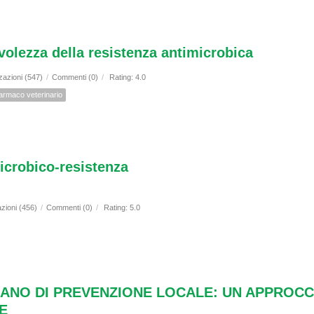
olezza della resistenza antimicrobica
zazioni (547)
/
Commenti (0)
/
Rating: 4.0
armaco veterinario
microbico-resistenza
azioni (456)
/
Commenti (0)
/
Rating: 5.0
IANO DI PREVENZIONE LOCALE: UN APPROCC
E