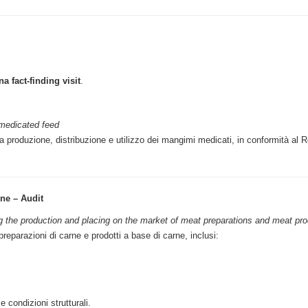
na fact-finding visit
.
 medicated feed
ulla produzione, distribuzione e utilizzo dei mangimi medicati, in conformità al 
rne – Audit
ng the production and placing on the market of meat preparations and meat pr
 preparazioni di carne e prodotti a base di carne, inclusi:
 condizioni strutturali.