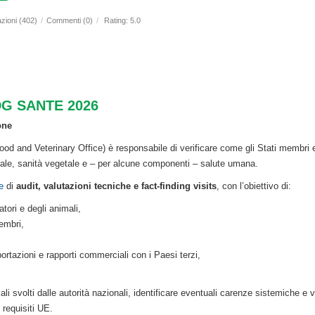
azioni (402)
/
Commenti (0)
/
Rating: 5.0
i DG SANTE 2026
one
ood and Veterinary Office) è responsabile di verificare come gli Stati membri e
ale, sanità vegetale e – per alcune componenti – salute umana.
e
di
audit, valutazioni tecniche e fact-finding visits
, con l’obiettivo di:
ori e degli animali,
embri,
ortazioni e rapporti commerciali con i Paesi terzi,
ciali svolti dalle autorità nazionali, identificare eventuali carenze sistemiche e 
 requisiti UE.