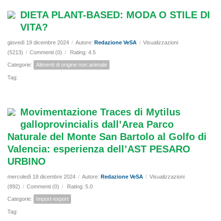
DIETA PLANT-BASED: MODA O STILE DI
VITA?
giovedì 19 dicembre 2024
/
Autore:
Redazione VeSA
/
Visualizzazioni
(5213)
/
Commenti (0)
/
Rating: 4.5
Categorie:
Alimenti di origine non animale
Tag:
Movimentazione Traces di Mytilus
galloprovincialis dall’Area Parco
Naturale del Monte San Bartolo al Golfo di
Valencia: esperienza dell’AST PESARO
URBINO
mercoledì 18 dicembre 2024
/
Autore:
Redazione VeSA
/
Visualizzazioni
(892)
/
Commenti (0)
/
Rating: 5.0
Categorie:
Import-export
Tag: