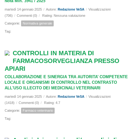
Nota Min. 3941 / 2025
martedì 14 gennaio 2025
/
Autore:
Redazione VeSA
/
Visualizzazioni
(706)
/
Commenti (0)
/
Rating: Nessuna valutazione
Categorie:
Normativa generale
Tag:
CONTROLLI IN MATERIA DI
FARMACOSORVEGLIANZA PRESSO
APIARI
COLLABORAZIONE E SINERGIA TRA AUTORITA’ COMPETENTE
LOCALE E ORGANISMI DI CONTROLLO NEL CONTRASTO
ALL'USO ILLECITO DEI MEDICINALI VETERINARI
martedì 14 gennaio 2025
/
Autore:
Redazione VeSA
/
Visualizzazioni
(1418)
/
Commenti (0)
/
Rating: 4.7
Categorie:
Farmaco veterinario
Tag: