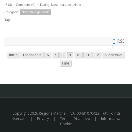
(813)
/
Commenti (0)
/
Rating: Nessuna valutazione
Categorie:
Normativa generale
Tag:
RSS
Inizio
Precedente
6
7
8
9
10
11
12
Successivo
Fine
Copyright 2026 Regione Marche P.IVA. 00481070423. Tutti i diritti
riservati.
|
Privacy
|
Termini Di Utilizzo
|
Informativa
Cookie