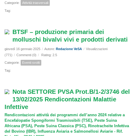
Categorie:
Attività trasversali
Tag:
BTSF – produzione primaria dei
molluschi bivalvi vivi e prodotti derivati
giovedì 16 gennaio 2025
/
Autore:
Redazione VeSA
/
Visualizzazioni
(771)
/
Commenti (0)
/
Rating: 2.5
Categorie:
Eventi svolti
Tag:
Nota SETTORE PVSA Prot.B/1-2/3746 del
13/02/2025 Rendicontazioni Malattie
Infettive
Rendicontazioni attività dei programmi dell’anno 2024 relative a
Encefalopatie Spongiformi Trasmissibili (TSE), Peste Suina
Africana (PSA), Peste Suina Classica (PSC), Rinotracheite Infettiva
del Bovino (IBR), Influenza Aviaria e Salmonellosi Aviarie - Rif.