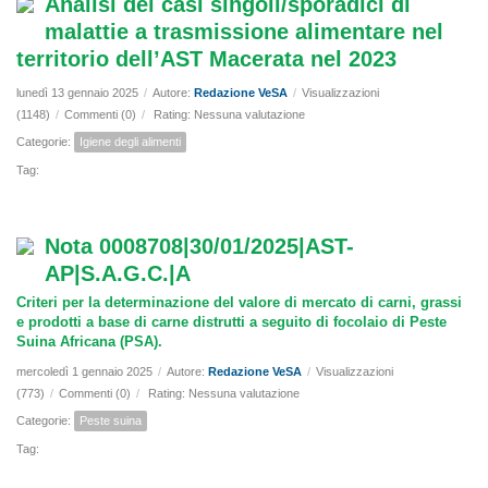
Analisi dei casi singoli/sporadici di
malattie a trasmissione alimentare nel
territorio dell’AST Macerata nel 2023
lunedì 13 gennaio 2025
/
Autore:
Redazione VeSA
/
Visualizzazioni
(1148)
/
Commenti (0)
/
Rating: Nessuna valutazione
Categorie:
Igiene degli alimenti
Tag:
Nota 0008708|30/01/2025|AST-
AP|S.A.G.C.|A
Criteri per la determinazione del valore di mercato di carni, grassi
e prodotti a base di carne distrutti a seguito di focolaio di Peste
Suina Africana (PSA).
mercoledì 1 gennaio 2025
/
Autore:
Redazione VeSA
/
Visualizzazioni
(773)
/
Commenti (0)
/
Rating: Nessuna valutazione
Categorie:
Peste suina
Tag: