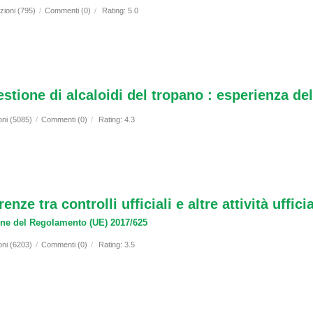
zioni (795)
/
Commenti (0)
/
Rating: 5.0
estione di alcaloidi del tropano : esperienza 
oni (5085)
/
Commenti (0)
/
Rating: 4.3
e tra controlli ufficiali e altre attività ufficia
one del Regolamento (UE) 2017/625
oni (6203)
/
Commenti (0)
/
Rating: 3.5