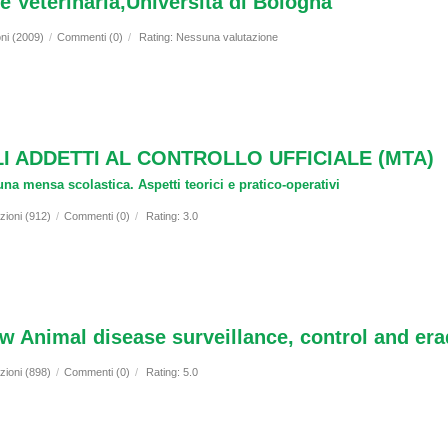
 Veterinaria,Università di Bologna
oni (2009)
/
Commenti (0)
/
Rating: Nessuna valutazione
I ADDETTI AL CONTROLLO UFFICIALE (MTA)
na mensa scolastica. Aspetti teorici e pratico-operativi
zioni (912)
/
Commenti (0)
/
Rating: 3.0
 Animal disease surveillance, control and era
zioni (898)
/
Commenti (0)
/
Rating: 5.0