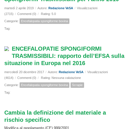
martedì 2 aprile 2019
/
Autore:
Redazione VeSA
/
Visualizzazioni
(2715)
/
Commenti (0)
/
Rating: 5.0
Categorie:
Encefalopatia spongiforme bovina
Tag:
ENCEFALOPATIE SPONGIFORMI
TRASMISSIBILI: rapporto dell’EFSA sulla
situazione in Europa nel 2016
mercoledì 20 dicembre 2017
/
Autore:
Redazione VeSA
/
Visualizzazioni
(4614)
/
Commenti (0)
/
Rating: Nessuna valutazione
Categorie:
Encefalopatia spongiforme bovina
Scrapie
Tag:
Cambia la definizione del materiale a
rischio specifico
Modifica al regolamento (CE) 999/2001