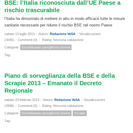
BSE: l’Italia riconosciuta dall’UE Paese a
rischio trascurabile
l’Italia ha dimostrato di mettere in atto in modo efficace tutte le misure
sanitarie necessarie per ridurre il rischio BSE nel nostro Paese
sabato 13 luglio 2013
/
Autore:
Redazione VeSA
/
Visualizzazioni
(3040)
/
Commenti (0)
/
Rating: Nessuna valutazione
Categorie:
Encefalopatia spongiforme bovina
Tag:
Piano di sorveglianza della BSE e della
Scrapie 2013 – Emanato il Decreto
Regionale
sabato 23 febbraio 2013
/
Autore:
Redazione VeSA
/
Visualizzazioni
(3998)
/
Commenti (0)
/
Rating: Nessuna valutazione
Categorie:
Encefalopatia spongiforme bovina
Scrapie
Tag: