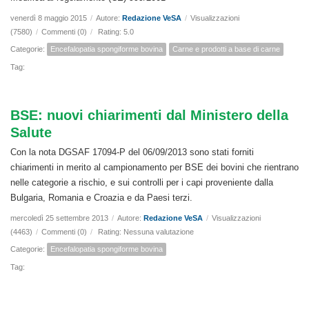
venerdì 8 maggio 2015
/
Autore:
Redazione VeSA
/
Visualizzazioni
(7580)
/
Commenti (0)
/
Rating: 5.0
Categorie:
Encefalopatia spongiforme bovina
Carne e prodotti a base di carne
Tag:
BSE: nuovi chiarimenti dal Ministero della
Salute
Con la nota DGSAF 17094-P del 06/09/2013 sono stati forniti
chiarimenti in merito al campionamento per BSE dei bovini che rientrano
nelle categorie a rischio, e sui controlli per i capi proveniente dalla
Bulgaria, Romania e Croazia e da Paesi terzi.
mercoledì 25 settembre 2013
/
Autore:
Redazione VeSA
/
Visualizzazioni
(4463)
/
Commenti (0)
/
Rating: Nessuna valutazione
Categorie:
Encefalopatia spongiforme bovina
Tag: