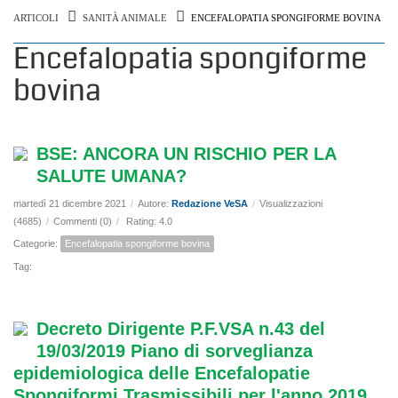
ARTICOLI
SANITÀ ANIMALE
ENCEFALOPATIA SPONGIFORME BOVINA
Encefalopatia spongiforme
bovina
BSE: ANCORA UN RISCHIO PER LA
SALUTE UMANA?
martedì 21 dicembre 2021
/
Autore:
Redazione VeSA
/
Visualizzazioni
(4685)
/
Commenti (0)
/
Rating: 4.0
Categorie:
Encefalopatia spongiforme bovina
Tag:
Decreto Dirigente P.F.VSA n.43 del
19/03/2019 Piano di sorveglianza
epidemiologica delle Encefalopatie
Spongiformi Trasmissibili per l'anno 2019