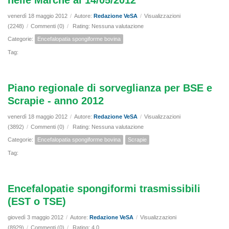
nelle Marche al 14/05/2012
venerdì 18 maggio 2012
/
Autore:
Redazione VeSA
/
Visualizzazioni
(2248)
/
Commenti (0)
/
Rating: Nessuna valutazione
Categorie:
Encefalopatia spongiforme bovina
Tag:
Piano regionale di sorveglianza per BSE e
Scrapie - anno 2012
venerdì 18 maggio 2012
/
Autore:
Redazione VeSA
/
Visualizzazioni
(3892)
/
Commenti (0)
/
Rating: Nessuna valutazione
Categorie:
Encefalopatia spongiforme bovina
Scrapie
Tag:
Encefalopatie spongiformi trasmissibili
(EST o TSE)
giovedì 3 maggio 2012
/
Autore:
Redazione VeSA
/
Visualizzazioni
(8929)
/
Commenti (0)
/
Rating: 4.0