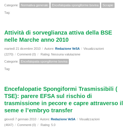
Categorie:
Normativa generale
Encefalopatia spongiforme bovina
Scrapie
Tag:
Attività di sorveglianza attiva della BSE
nelle Marche anno 2010
martedì 21 dicembre 2010
/
Autore:
Redazione VeSA
/
Visualizzazioni
(2270)
/
Commenti (0)
/
Rating: Nessuna valutazione
Categorie:
Encefalopatia spongiforme bovina
Tag:
Encefalopatie Spongiformi Trasmissibili (
TSE): parere EFSA sul rischio di
trasmissione in pecore e capre attraverso il
seme e l’embryo transfer
giovedì 7 gennaio 2010
/
Autore:
Redazione VeSA
/
Visualizzazioni
(4647)
/
Commenti (0)
/
Rating: 5.0