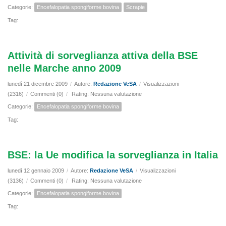
Categorie:
Encefalopatia spongiforme bovina
Scrapie
Tag:
Attività di sorveglianza attiva della BSE
nelle Marche anno 2009
lunedì 21 dicembre 2009
/
Autore:
Redazione VeSA
/
Visualizzazioni
(2316)
/
Commenti (0)
/
Rating: Nessuna valutazione
Categorie:
Encefalopatia spongiforme bovina
Tag:
BSE: la Ue modifica la sorveglianza in Italia
lunedì 12 gennaio 2009
/
Autore:
Redazione VeSA
/
Visualizzazioni
(3136)
/
Commenti (0)
/
Rating: Nessuna valutazione
Categorie:
Encefalopatia spongiforme bovina
Tag: