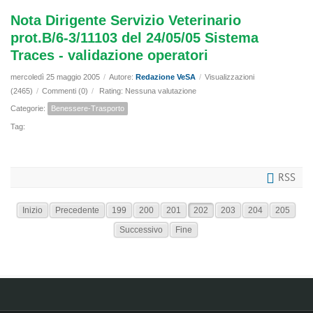
Nota Dirigente Servizio Veterinario
prot.B/6-3/11103 del 24/05/05 Sistema
Traces - validazione operatori
mercoledì 25 maggio 2005
/
Autore:
Redazione VeSA
/
Visualizzazioni
(2465)
/
Commenti (0)
/
Rating: Nessuna valutazione
Categorie:
Benessere-Trasporto
Tag:
RSS
Inizio
Precedente
199
200
201
202
203
204
205
Successivo
Fine