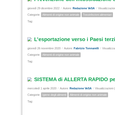
giovedì 29 dicembre 2022
/
Autore:
Redazione VeSA
/
Visualizzazio
Categorie:
Alimenti di origine non animale
Tossinfezioni alimentari
Tag:
L’esportazione verso i Paesi terzi
giovedì 26 novembre 2020
/
Autore:
Fabrizio Tonnarelli
/
Visualizza
Categorie:
Alimenti di origine non animale
Tag:
SISTEMA di ALLERTA RAPIDO pe
mercoledì 1 aprile 2020
/
Autore:
Redazione VeSA
/
Visualizzazioni 
Categorie:
Igiene degli alimenti
Alimenti di origine non animale
Tag: