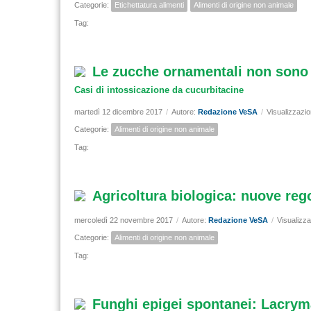
Categorie:
Etichettatura alimenti
Alimenti di origine non animale
Tag:
Le zucche ornamentali non sono 
Casi di intossicazione da cucurbitacine
martedì 12 dicembre 2017
/
Autore:
Redazione VeSA
/
Visualizzazio
Categorie:
Alimenti di origine non animale
Tag:
Agricoltura biologica: nuove reg
mercoledì 22 novembre 2017
/
Autore:
Redazione VeSA
/
Visualizza
Categorie:
Alimenti di origine non animale
Tag:
Funghi epigei spontanei: Lacryma