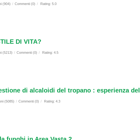
ni (904)
/
Commenti (0)
/
Rating: 5.0
ILE DI VITA?
ni (5213)
/
Commenti (0)
/
Rating: 4.5
estione di alcaloidi del tropano : esperienza 
oni (5085)
/
Commenti (0)
/
Rating: 4.3
da funghi in Area Vasta 2