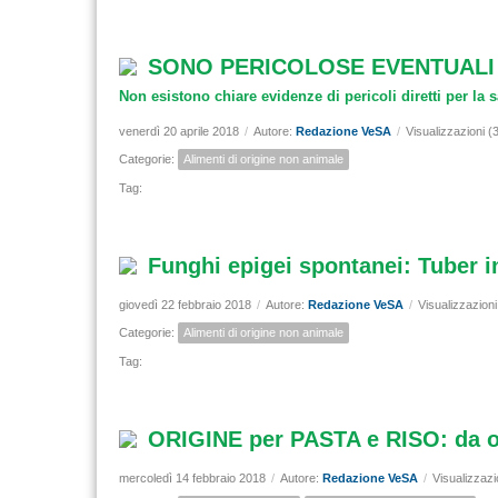
SONO PERICOLOSE EVENTUALI 
Non esistono chiare evidenze di pericoli diretti per la
venerdì 20 aprile 2018
/
Autore:
Redazione VeSA
/
Visualizzazioni (
Categorie:
Alimenti di origine non animale
Tag:
Funghi epigei spontanei: Tuber 
giovedì 22 febbraio 2018
/
Autore:
Redazione VeSA
/
Visualizzazion
Categorie:
Alimenti di origine non animale
Tag:
ORIGINE per PASTA e RISO: da ogg
mercoledì 14 febbraio 2018
/
Autore:
Redazione VeSA
/
Visualizzazi