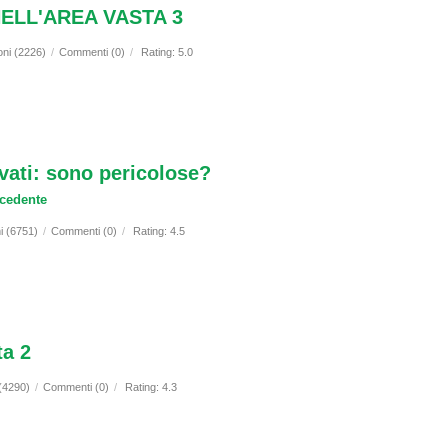
ELL'AREA VASTA 3
oni (2226)
/
Commenti (0)
/
Rating: 5.0
rvati: sono pericolose?
ecedente
i (6751)
/
Commenti (0)
/
Rating: 4.5
ta 2
 (4290)
/
Commenti (0)
/
Rating: 4.3