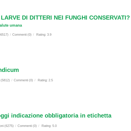
LARVE DI DITTERI NEI FUNGHI CONSERVATI?
 salute umana
36517)
/
Commenti (0)
/
Rating: 3.9
indicum
i (5812)
/
Commenti (0)
/
Rating: 2.5
i indicazione obbligatoria in etichetta
oni (6275)
/
Commenti (0)
/
Rating: 5.0