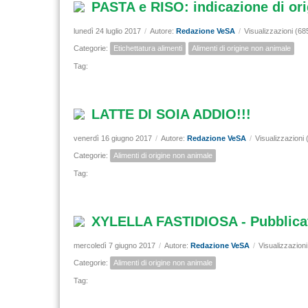
PASTA e RISO: indicazione di orig
lunedì 24 luglio 2017
/
Autore:
Redazione VeSA
/
Visualizzazioni (68
Categorie:
Etichettatura alimenti
Alimenti di origine non animale
Tag:
LATTE DI SOIA ADDIO!!!
venerdì 16 giugno 2017
/
Autore:
Redazione VeSA
/
Visualizzazioni
Categorie:
Alimenti di origine non animale
Tag:
XYLELLA FASTIDIOSA - Pubblicato 
mercoledì 7 giugno 2017
/
Autore:
Redazione VeSA
/
Visualizzazion
Categorie:
Alimenti di origine non animale
Tag: