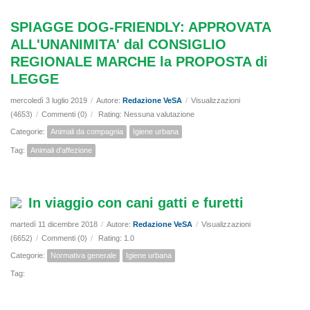
SPIAGGE DOG-FRIENDLY: APPROVATA
ALL'UNANIMITA' dal CONSIGLIO
REGIONALE MARCHE la PROPOSTA di
LEGGE
mercoledì 3 luglio 2019
/
Autore:
Redazione VeSA
/
Visualizzazioni
(4653)
/
Commenti (0)
/
Rating: Nessuna valutazione
Categorie:
Animali da compagnia
Igiene urbana
Tag:
Animali d'affezione
In viaggio con cani gatti e furetti
martedì 11 dicembre 2018
/
Autore:
Redazione VeSA
/
Visualizzazioni
(6652)
/
Commenti (0)
/
Rating: 1.0
Categorie:
Normativa generale
Igiene urbana
Tag: