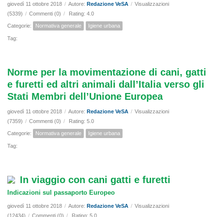
giovedì 11 ottobre 2018
/
Autore:
Redazione VeSA
/
Visualizzazioni
(5339)
/
Commenti (0)
/
Rating: 4.0
Categorie:
Normativa generale
Igiene urbana
Tag:
Norme per la movimentazione di cani, gatti
e furetti ed altri animali dall’Italia verso gli
Stati Membri dell’Unione Europea
giovedì 11 ottobre 2018
/
Autore:
Redazione VeSA
/
Visualizzazioni
(7359)
/
Commenti (0)
/
Rating: 5.0
Categorie:
Normativa generale
Igiene urbana
Tag:
In viaggio con cani gatti e furetti
Indicazioni sul passaporto Europeo
giovedì 11 ottobre 2018
/
Autore:
Redazione VeSA
/
Visualizzazioni
(12434)
/
Commenti (0)
/
Rating: 5.0