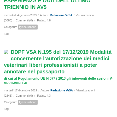
ESPERIENZA E DATI DELL’ULTIMO
TRIENNIO IN AV5
mercoledì 4 gennaio 2023
/
Autore:
Redazione VeSA
/
Visualizzazioni
(3085)
/
Commenti (0)
/
Rating: 4.8
Categorie:
Igiene urbana
Tag:
DDPF VSA N.195 del 17/12/2019 Modalità
concernente l'autorizzazione dei medici
veterinari liberi professionisti a poter
annotare nel passaporto
di cui al Regolamento UE N.577 / 2013 gli interventi delle sezioni V-
VI-VII-VIII-IX-X
martedì 17 dicembre 2019
/
Autore:
Redazione VeSA
/
Visualizzazioni
(2845)
/
Commenti (0)
/
Rating: 4.3
Categorie:
Igiene urbana
Tag: