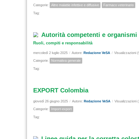
Categorie:
Altre malattie infettive e diffusive
Farmaco veterinario
Tag:
Autorità competenti e organismi 
Ruoli, compiti e responsabilità
mercoledì 2 luglio 2025
/
Autore:
Redazione VeSA
/
Visualizzazioni 
Categorie:
Normativa generale
Tag:
EXPORT Colombia
giovedì 26 giugno 2025
/
Autore:
Redazione VeSA
/
Visualizzazioni 
Categorie:
Import-export
Tag:
Linee guida per la corretta colost