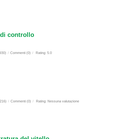
di controllo
(930)
/
Commenti (0)
/
Rating: 5.0
(216)
/
Commenti (0)
/
Rating: Nessuna valutazione
ratura del vitello