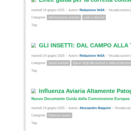
martedì 24 giugno 2025
/
Autore:
Redazione VeSA
/
Visualizzazioni 
Categorie:
Alimentazione animale
Latte e derivati
Tag:
GLI INSETTI: DAL CAMPO ALLA
martedì 24 giugno 2025
/
Autore:
Redazione VeSA
/
Visualizzazioni
Categorie:
Sanità animale
Igiene degli allevamenti e delle produzion
Tag:
Influenza Aviaria Altamente Pat
Nuovo Documento Guida della Commissione Europea
martedì 24 giugno 2025
/
Autore:
Alessandro Baiguini
/
Visualizzaz
Categorie:
Influenza aviare
Tag: