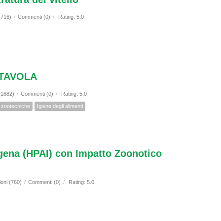
(716)
/
Commenti (0)
/
Rating: 5.0
 TAVOLA
 (1682)
/
Commenti (0)
/
Rating: 5.0
i zootecniche
Igiene degli alimenti
ogena (HPAI) con Impatto Zoonotico
ioni (760)
/
Commenti (0)
/
Rating: 5.0