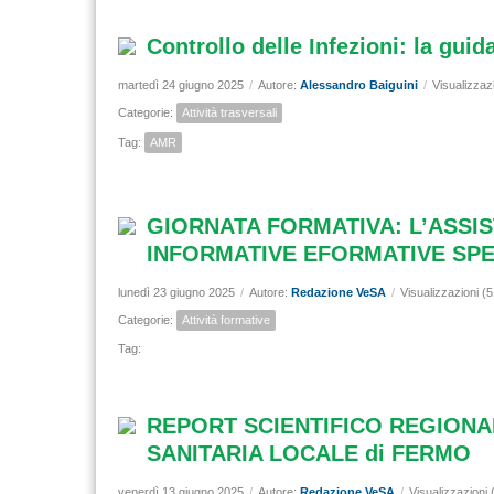
Controllo delle Infezioni: la gui
martedì 24 giugno 2025
/
Autore:
Alessandro Baiguini
/
Visualizzaz
Categorie:
Attività trasversali
Tag:
AMR
GIORNATA FORMATIVA: L’ASSI
INFORMATIVE EFORMATIVE SPE
lunedì 23 giugno 2025
/
Autore:
Redazione VeSA
/
Visualizzazioni (
Categorie:
Attività formative
Tag:
REPORT SCIENTIFICO REGIONAL
SANITARIA LOCALE di FERMO
venerdì 13 giugno 2025
/
Autore:
Redazione VeSA
/
Visualizzazioni 