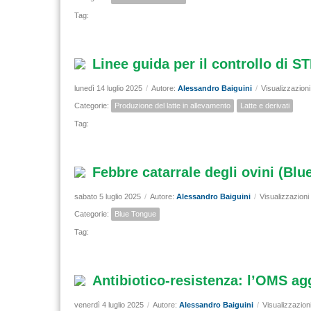
Tag:
Linee guida per il controllo di ST
lunedì 14 luglio 2025
/
Autore:
Alessandro Baiguini
/
Visualizzazion
Categorie:
Produzione del latte in allevamento
Latte e derivati
Tag:
Febbre catarrale degli ovini (Bl
sabato 5 luglio 2025
/
Autore:
Alessandro Baiguini
/
Visualizzazioni
Categorie:
Blue Tongue
Tag:
Antibiotico-resistenza: l’OMS aggi
venerdì 4 luglio 2025
/
Autore:
Alessandro Baiguini
/
Visualizzazion