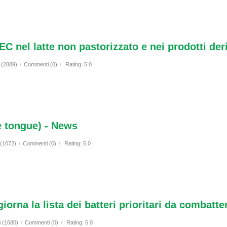
EC nel latte non pastorizzato e nei prodotti der
i (2889)
/
Commenti (0)
/
Rating: 5.0
ue tongue) - News
 (1072)
/
Commenti (0)
/
Rating: 5.0
orna la lista dei batteri prioritari da combatte
i (1680)
/
Commenti (0)
/
Rating: 5.0