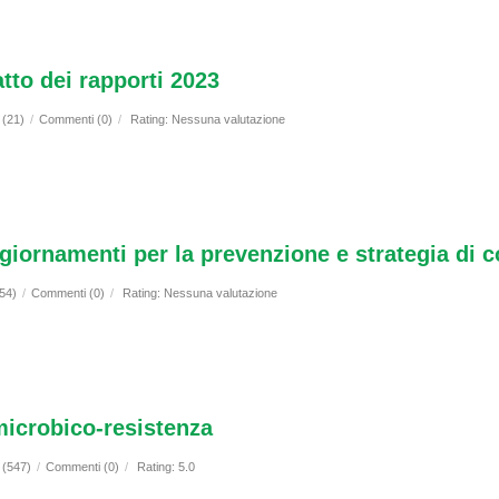
o dei rapporti 2023
 (21)
/
Commenti (0)
/
Rating: Nessuna valutazione
rnamenti per la prevenzione e strategia di co
654)
/
Commenti (0)
/
Rating: Nessuna valutazione
timicrobico-resistenza
 (547)
/
Commenti (0)
/
Rating: 5.0