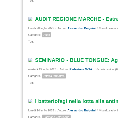
Tag:
AUDIT REGIONE MARCHE - Estratt
lunedì 28 luglio 2025
/
Autore:
Alessandro Baiguini
/
Visualizzazioni
Categorie:
Audit
Tag:
SEMINARIO - BLUE TONGUE: Aggio
martedì 15 luglio 2025
/
Autore:
Redazione VeSA
/
Visualizzazioni (
Categorie:
Attività formative
Tag:
I batteriofagi nella lotta alla an
lunedì 14 luglio 2025
/
Autore:
Alessandro Baiguini
/
Visualizzazioni
Categorie:
Farmaco veterinario