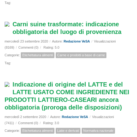
Tag:
Carni suine trasformate: indicazione
obbligatoria del luogo di provenienza
mercoledì 23 settembre 2020
/
Autore:
Redazione VeSA
/
Visualizzazioni
(8169)
/
Commenti (0)
/
Rating: 5.0
Categorie:
Etichettatura alimenti
Carne e prodotti a base di carne
Tag:
Indicazione di origine del LATTE e del
LATTE USATO COME INGREDIENTE NEI
PRODOTTI LATTIERO-CASEARI ancora
obbligatoria (proroga delle disposizioni)
mercoledì 2 settembre 2020
/
Autore:
Redazione VeSA
/
Visualizzazioni
(7411)
/
Commenti (0)
/
Rating: 3.0
Categorie:
Etichettatura alimenti
Latte e derivati
Normativa nazionale