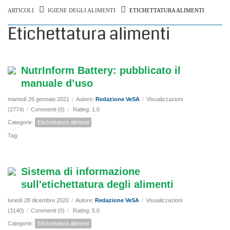
ARTICOLI
IGIENE DEGLI ALIMENTI
ETICHETTATURA ALIMENTI
Etichettatura alimenti
NutrInform Battery: pubblicato il
manuale d’uso
martedì 26 gennaio 2021
/
Autore:
Redazione VeSA
/
Visualizzazioni
(2774)
/
Commenti (0)
/
Rating: 1.0
Categorie:
Etichettatura alimenti
Tag:
Sistema di informazione
sull'etichettatura degli alimenti
lunedì 28 dicembre 2020
/
Autore:
Redazione VeSA
/
Visualizzazioni
(3140)
/
Commenti (0)
/
Rating: 5.0
Categorie:
Etichettatura alimenti