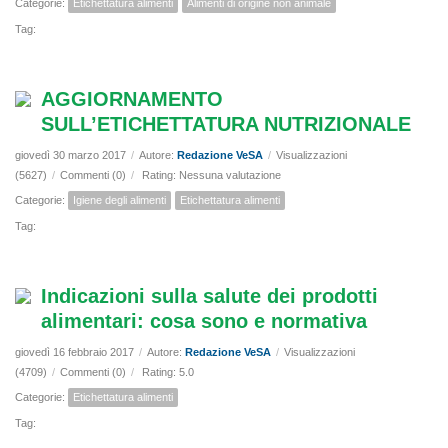
Categorie:
Etichettatura alimenti
Alimenti di origine non animale
Tag:
AGGIORNAMENTO
SULL’ETICHETTATURA NUTRIZIONALE
giovedì 30 marzo 2017
/
Autore:
Redazione VeSA
/
Visualizzazioni
(5627)
/
Commenti (0)
/
Rating: Nessuna valutazione
Categorie:
Igiene degli alimenti
Etichettatura alimenti
Tag:
Indicazioni sulla salute dei prodotti
alimentari: cosa sono e normativa
giovedì 16 febbraio 2017
/
Autore:
Redazione VeSA
/
Visualizzazioni
(4709)
/
Commenti (0)
/
Rating: 5.0
Categorie:
Etichettatura alimenti
Tag: