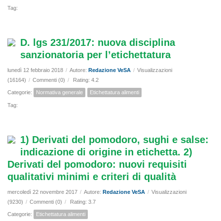
Tag:
D. lgs 231/2017: nuova disciplina
sanzionatoria per l’etichettatura
lunedì 12 febbraio 2018
/
Autore:
Redazione VeSA
/
Visualizzazioni
(16164)
/
Commenti (0)
/
Rating: 4.2
Categorie:
Normativa generale
Etichettatura alimenti
Tag:
1) Derivati del pomodoro, sughi e salse:
indicazione di origine in etichetta. 2)
Derivati del pomodoro: nuovi requisiti
qualitativi minimi e criteri di qualità
mercoledì 22 novembre 2017
/
Autore:
Redazione VeSA
/
Visualizzazioni
(9230)
/
Commenti (0)
/
Rating: 3.7
Categorie:
Etichettatura alimenti